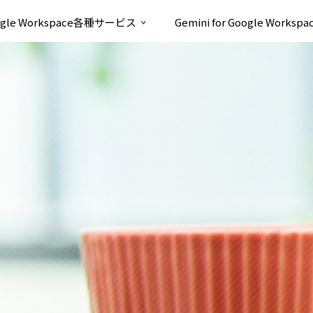
ogle Workspace各種サービス
Gemini for Google Workspa
>