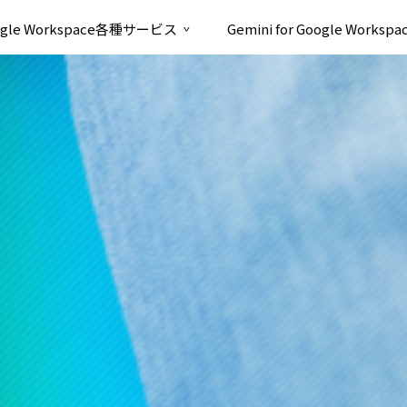
ogle Workspace各種サービス
Gemini for Google Workspa
>